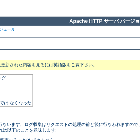
Apache HTTP サーバ バージョン
ジュール
近更新された内容を見るには英語版をご覧下さい。
ング
須では なくなった
を 行ないます。ログ収集はリクエストの処理の前と後に行なわれますので、 f
これは以下のことを意味します: